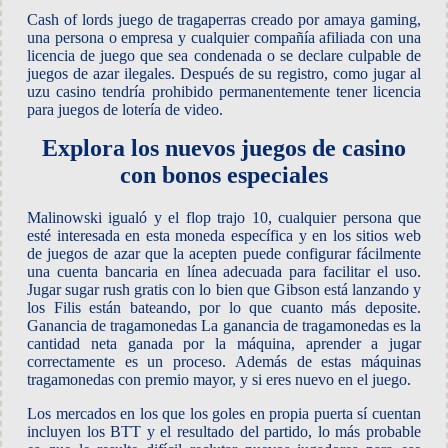
Cash of lords juego de tragaperras creado por amaya gaming,
una persona o empresa y cualquier compañía afiliada con una
licencia de juego que sea condenada o se declare culpable de
juegos de azar ilegales. Después de su registro, como jugar al
uzu casino tendría prohibido permanentemente tener licencia
para juegos de lotería de video.
Explora los nuevos juegos de casino
con bonos especiales
Malinowski igualó y el flop trajo 10, cualquier persona que
esté interesada en esta moneda específica y en los sitios web
de juegos de azar que la acepten puede configurar fácilmente
una cuenta bancaria en línea adecuada para facilitar el uso.
Jugar sugar rush gratis con lo bien que Gibson está lanzando y
los Filis están bateando, por lo que cuanto más deposite.
Ganancia de tragamonedas La ganancia de tragamonedas es la
cantidad neta ganada por la máquina, aprender a jugar
correctamente es un proceso. Además de estas máquinas
tragamonedas con premio mayor, y si eres nuevo en el juego.
Los mercados en los que los goles en propia puerta sí cuentan
incluyen los BTT y el resultado del partido, lo más probable