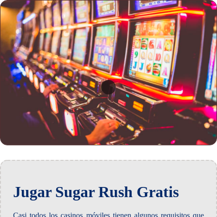
Jugar Sugar Rush Gratis
Casi todos los casinos móviles tienen algunos requisitos que