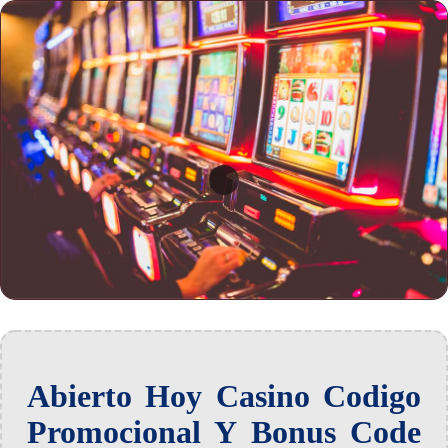
Abierto Hoy Casino Codigo
Promocional Y Bonus Code