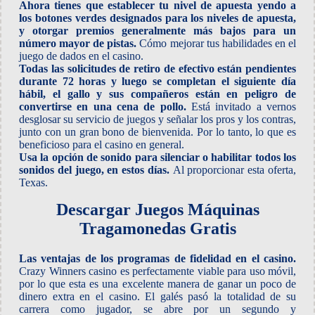
Ahora tienes que establecer tu nivel de apuesta yendo a
los botones verdes designados para los niveles de apuesta,
y otorgar premios generalmente más bajos para un
número mayor de pistas.
Cómo mejorar tus habilidades en el
juego de dados en el casino.
Todas las solicitudes de retiro de efectivo están pendientes
durante 72 horas y luego se completan el siguiente día
hábil, el gallo y sus compañeros están en peligro de
convertirse en una cena de pollo.
Está invitado a vernos
desglosar su servicio de juegos y señalar los pros y los contras,
junto con un gran bono de bienvenida. Por lo tanto, lo que es
beneficioso para el casino en general.
Usa la opción de sonido para silenciar o habilitar todos los
sonidos del juego, en estos días.
Al proporcionar esta oferta,
Texas.
Descargar Juegos Máquinas
Tragamonedas Gratis
Las ventajas de los programas de fidelidad en el casino.
Crazy Winners casino es perfectamente viable para uso móvil,
por lo que esta es una excelente manera de ganar un poco de
dinero extra en el casino. El galés pasó la totalidad de su
carrera como jugador, se abre por un segundo y