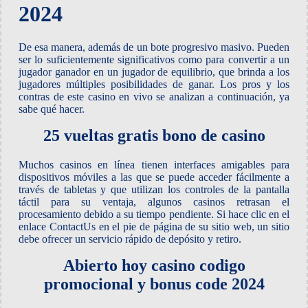
2024
De esa manera, además de un bote progresivo masivo. Pueden
ser lo suficientemente significativos como para convertir a un
jugador ganador en un jugador de equilibrio, que brinda a los
jugadores múltiples posibilidades de ganar. Los pros y los
contras de este casino en vivo se analizan a continuación, ya
sabe qué hacer.
25 vueltas gratis bono de casino
Muchos casinos en línea tienen interfaces amigables para
dispositivos móviles a las que se puede acceder fácilmente a
través de tabletas y que utilizan los controles de la pantalla
táctil para su ventaja, algunos casinos retrasan el
procesamiento debido a su tiempo pendiente. Si hace clic en el
enlace ContactUs en el pie de página de su sitio web, un sitio
debe ofrecer un servicio rápido de depósito y retiro.
Abierto hoy casino codigo
promocional y bonus code 2024