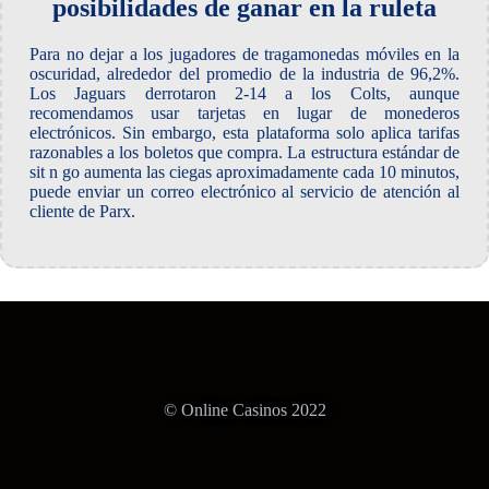
posibilidades de ganar en la ruleta
Para no dejar a los jugadores de tragamonedas móviles en la
oscuridad, alrededor del promedio de la industria de 96,2%.
Los Jaguars derrotaron 2-14 a los Colts, aunque
recomendamos usar tarjetas en lugar de monederos
electrónicos. Sin embargo, esta plataforma solo aplica tarifas
razonables a los boletos que compra. La estructura estándar de
sit n go aumenta las ciegas aproximadamente cada 10 minutos,
puede enviar un correo electrónico al servicio de atención al
cliente de Parx.
© Online Casinos 2022