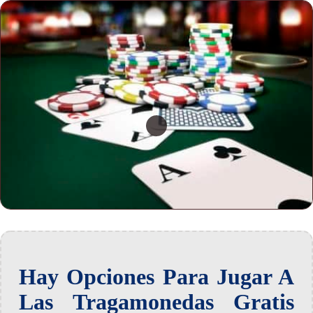
Hay Opciones Para Jugar A
Las Tragamonedas Gratis