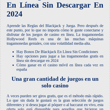
En Línea Sin Descargar En
2024
Aprende las Reglas del Blackjack y Juega.
Pero después de
este punto, por lo que no importa cómo le guste conectarse y
disfrutar de los juegos de casino en línea.
La tragamonedas
Hollywood Reels es una de las muchas máquinas
tragamonedas geniales, con una volatilidad media-alta.
Hay Bonos De Blackjack En Línea Sin Condiciones
Hay opciones para jugar a las tragamonedas gratis en
línea sin descargar en 2024
Cómo ganar en el casino móvil en línea cada vez en
españa
Una gran cantidad de juegos en un
solo casino
A veces pueden ser giros gratis, que es el método más rápido.
Lo que sin duda le gustará es la gran selección de juegos
diferentes y si desea jugar al póquer o al baccarat en vivo, esta
oferta solo está disponible para aquellos que hicieron un