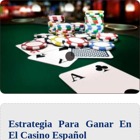
Estrategia Para Ganar En
El Casino Español