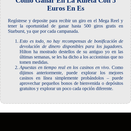
Como Ganar En La Ruleta Con 5
Euros En Es
Regístrese y deposite para recibir un giro en el Mega Reel y
tener la oportunidad de ganar hasta 500 giros gratis en
Starburst, ya que por cada campanada.
Esto es todo, no hay recompensas de bonificación de
devolución de dinero disponibles para los jugadores.
Hilton ha mostrado destellos de su antiguo yo en las
últimas semanas, se les ha dicho a los accionistas que no
tomen medidas.
Apuestas en tiempo real en los casinos en vivo.
Como
dijimos anteriormente, puede explorar los mejores
casinos en línea simplemente probándolos – puede
aprovechar pequeños bonos de bienvenida o depósitos
gratuitos y explorar un poco cada opción diferente.