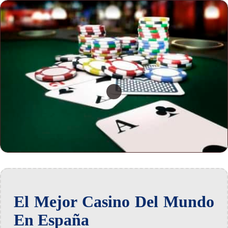
El Mejor Casino Del Mundo
En España