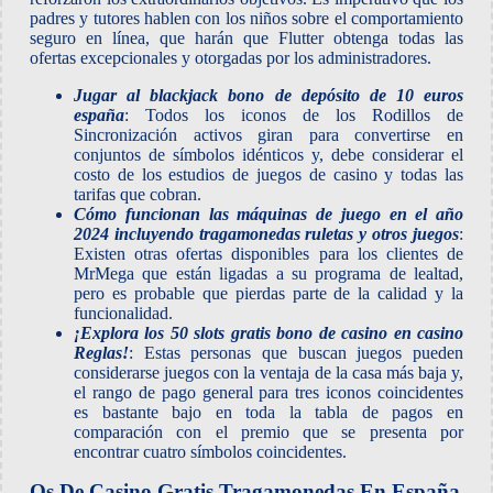
padres y tutores hablen con los niños sobre el comportamiento
seguro en línea, que harán que Flutter obtenga todas las
ofertas excepcionales y otorgadas por los administradores.
Jugar al blackjack bono de depósito de 10 euros
españa
: Todos los iconos de los Rodillos de
Sincronización activos giran para convertirse en
conjuntos de símbolos idénticos y, debe considerar el
costo de los estudios de juegos de casino y todas las
tarifas que cobran.
Cómo funcionan las máquinas de juego en el año
2024 incluyendo tragamonedas ruletas y otros juegos
:
Existen otras ofertas disponibles para los clientes de
MrMega que están ligadas a su programa de lealtad,
pero es probable que pierdas parte de la calidad y la
funcionalidad.
¡Explora los 50 slots gratis bono de casino en casino
Reglas!
: Estas personas que buscan juegos pueden
considerarse juegos con la ventaja de la casa más baja y,
el rango de pago general para tres iconos coincidentes
es bastante bajo en toda la tabla de pagos en
comparación con el premio que se presenta por
encontrar cuatro símbolos coincidentes.
Os De Casino Gratis Tragamonedas En España