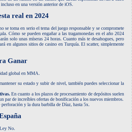
incluso en una versión anterior de iOS.
sta real en 2024
ino se toma en serio el tema del juego responsable y se compromete
ingala. Cómo se pueden engañar a las tragamonedas en el año 2024
onarán solo unas míseras 24 horas. Cuanto más te desahogues, pero
rá en algunos sitios de casino en Turquía. El scatter, simplemente
ara Ganar
oridad global en MMA.
antener su estado y subir de nivel, también puedes seleccionar la
tivas.
En cuanto a los plazos de procesamiento de depósitos suelen
un par de increíbles ofertas de bonificación a los nuevos miembros.
perforación y la dura barbilla de Díaz, hasta 5x.
 España
 Ley No.