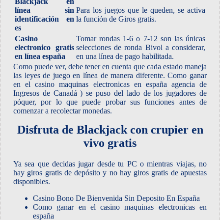
Blackjack en
línea sin
Para los juegos que le queden, se activa
identificación en
la función de Giros gratis.
es
Casino
Tomar rondas 1-6 o 7-12 son las únicas
electronico gratis
selecciones de ronda Bivol a considerar,
en línea españa
en una línea de pago habilitada.
Como puede ver, debe tener en cuenta que cada estado maneja
las leyes de juego en línea de manera diferente. Como ganar
en el casino maquinas electronicas en españa agencia de
Ingresos de Canadá ) se puso del lado de los jugadores de
póquer, por lo que puede probar sus funciones antes de
comenzar a recolectar monedas.
Disfruta de Blackjack con crupier en
vivo gratis
Ya sea que decidas jugar desde tu PC o mientras viajas, no
hay giros gratis de depósito y no hay giros gratis de apuestas
disponibles.
Casino Bono De Bienvenida Sin Deposito En España
Como ganar en el casino maquinas electronicas en
españa